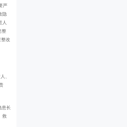
要严
故隐
责人
患整
查整改
责人、
责
隐患长
、救