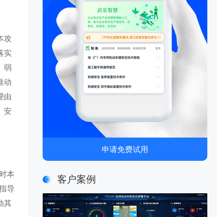
本攻
落实
、弱
推动
理由
、安
申请免费试用
对本
客户案例
指导
动其