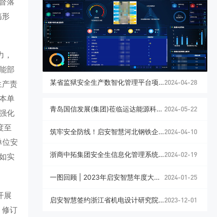
督落
搞形
力，
能部
某省监狱安全生产数智化管理平台项目建设
2024-04-28
生产责
本单
青岛国信发展(集团)莅临运达能源科技集团考察交流
2024-05-22
强化
度至
筑牢安全防线！启安智慧河北钢铁企业安全生产标准化培训圆满举行！
2024-04-10
单位安
浙商中拓集团安全生信息化管理系统“中拓察查看”项目成功验收
2024-02-19
如实
一图回顾 | 2023年启安智慧年度大事记
2024-01-25
开展
启安智慧签约浙江省机电设计研究院「安全管理数智化平台」
2023-12-01
、修订