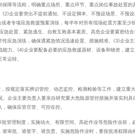
和保障等流程，明确重点场所、重点环节、重点岗位事故处置的
(2)企业要突出不提前通知、不设定脚本、不预设场景、不预设
综合或者专项应急救援预案演练，每半年对所有现场处置方案至少组
具备应急处置、紧急逃生、自救互救基本素质。高危企业要紧密结合
性应急演练，确保遇紧急情况迅速处置、措施精准。(3)企业主
战能力。(4)企业要配备必要的应急救援器材、设备和物资，建
正常运转。
，按规定落实辨识管控、动态监控、检测检验等工作，建立重
情况。企业主要负责人要亲自研究重大危险源管控措施并落实到具
入，确保应管尽管、可控在控。
批管理制度，实施动火、有限空间、高处作业等危险作业前，
，谁审批、谁签字、谁负责。实施危险作业时，要按批准权限由