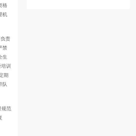
资格
理机
要负责
严禁
全生
经培训
定期
带队
督规范
复