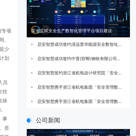
到专项
某省监狱安全生产数智化管理平台项目建设
用。
启安智慧成功签约清远普华能源安全数智化管
提少
计划
理系统项目
启安智慧成功签约中普(邯郸)钢铁有限公司安
全生产一级标准化建设咨询项目
启安智慧签约浙江省机电设计研究院「安全管
人员
理数智化平台」
启安智慧携手浙江省机电集团「安全管理数智
全技
业操
化系统」建设启动
启安智慧携手浙江省机电集团「安全管理数智
人
化系统」建设启动
、事
公司新闻
、质