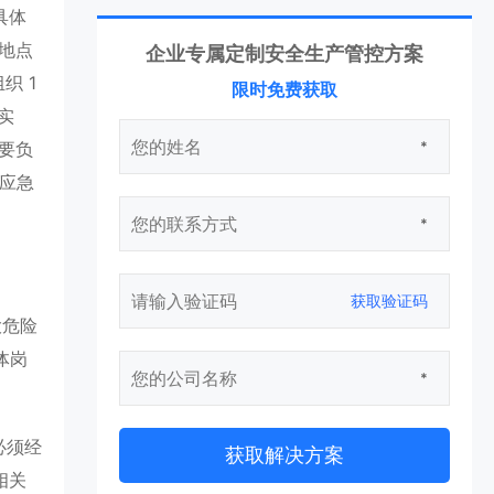
具体
地点
企业专属定制安全生产管控方案
织 1
限时免费获取
实
要负
*
立应急
*
获取验证码
大危险
体岗
*
必须经
获取解决方案
相关