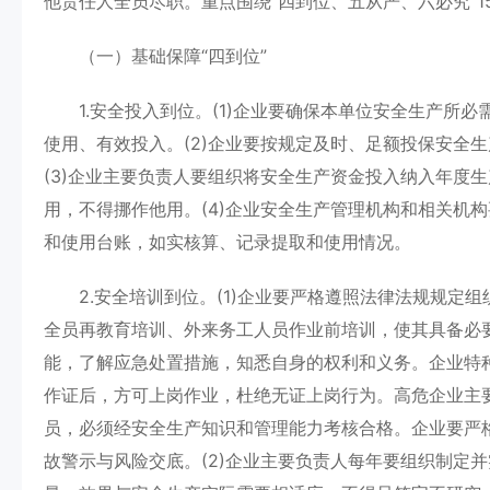
他责任人全员尽职。重点围绕“四到位、五从严、六必究”1
（一）基础保障“四到位”
1.安全投入到位。(1)企业要确保本单位安全生产所必
使用、有效投入。(2)企业要按规定及时、足额投保安全
(3)企业主要负责人要组织将安全生产资金投入纳入年度
用，不得挪作他用。(4)企业安全生产管理机构和相关机
和使用台账，如实核算、记录提取和使用情况。
2.安全培训到位。(1)企业要严格遵照法律法规规定
全员再教育培训、外来务工人员作业前培训，使其具备必
能，了解应急处置措施，知悉自身的权利和义务。企业特
作证后，方可上岗作业，杜绝无证上岗行为。高危企业主
员，必须经安全生产知识和管理能力考核合格。企业要严
故警示与风险交底。(2)企业主要负责人每年要组织制定