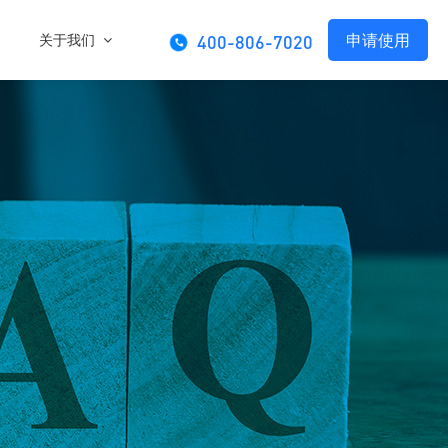
申请使用
关于我们
400-806-7020