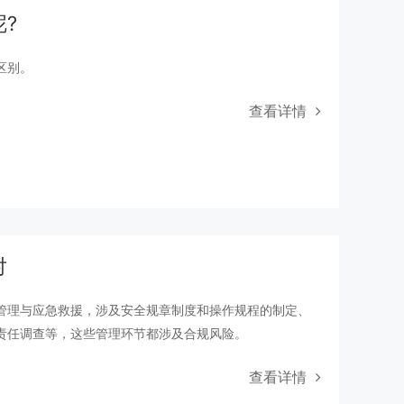
?
区别。
查看详情
对
管理与应急救援，涉及安全规章制度和操作规程的制定、
责任调查等，这些管理环节都涉及合规风险。
查看详情