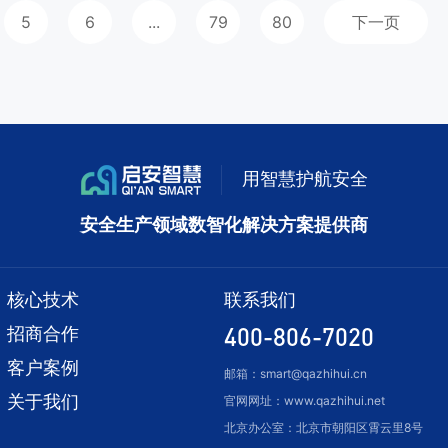
5
6
...
79
80
下一页
用智慧护航安全
安全生产领域数智化解决方案提供商
核心技术
联系我们
400-806-7020
招商合作
客户案例
邮箱：smart@qazhihui.cn
关于我们
官网网址：www.qazhihui.net
北京办公室：北京市朝阳区霄云里8号