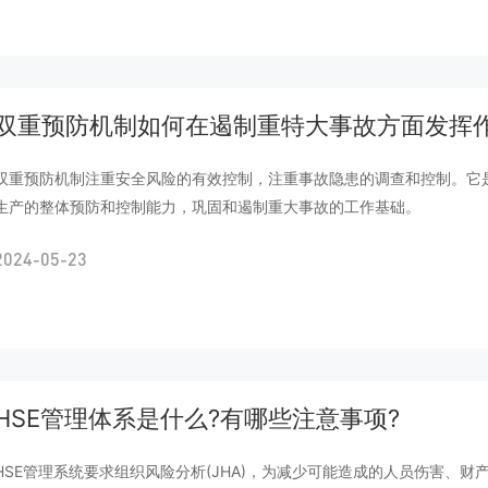
双重预防机制如何在遏制重特大事故方面发挥作
双重预防机制注重安全风险的有效控制，注重事故隐患的调查和控制。它
生产的整体预防和控制能力，巩固和遏制重大事故的工作基础。
2024-05-23
HSE管理体系是什么?有哪些注意事项?
HSE管理系统要求组织风险分析(JHA)，为减少可能造成的人员伤害、